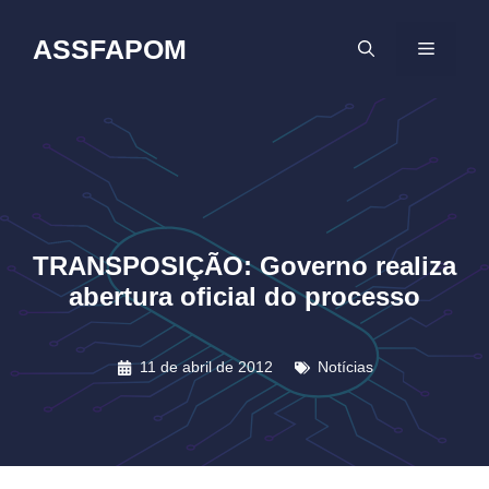
Pular
para
ASSFAPOM
MENU
o
conteúdo
TRANSPOSIÇÃO: Governo realiza
abertura oficial do processo
11 de abril de 2012
Notícias