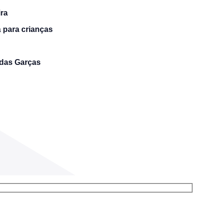
ra
a
para crianças
 das Garças