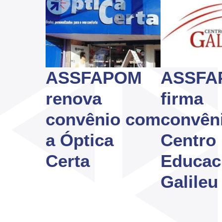
ASSFAPOM
ASSFA
renova
firma
convênio com
convên
a Óptica
Centro
Certa
Educac
Galileu