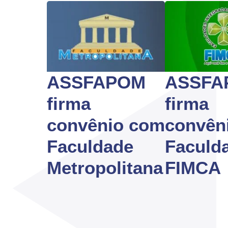
ASSFAPOM
ASSFA
firma
firma
convênio com
convên
Faculdade
Faculd
Metropolitana
FIMCA