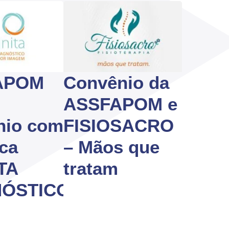
APOM
Convênio da
u
ASSFAPOM e
nio com
FISIOSACRO
ica
– Mãos que
TA
tratam
NÓSTICO