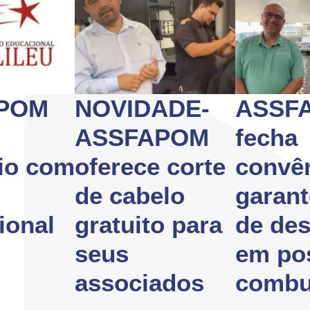
POM
NOVIDADE-
ASSF
ASSFAPOM
fecha
io com
oferece corte
convên
de cabelo
garan
ional
gratuito para
de de
seus
em po
associados
combu