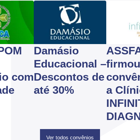
POM
Damásio
ASSF
Educacional –
firmo
io com
Descontos de
convê
ade
até 30%
a Clín
INFINI
DIAG
Ver todos convênios