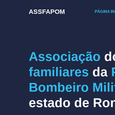
Pular
para
ASSFAPOM
PÁGINA IN
o
conteúdo
Associação
d
familiares
da
Bombeiro Mili
estado de Ro