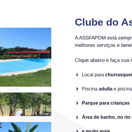
Clube do A
A ASSFAPOM está sempre 
melhores serviços e bene
Clique abaixo e faça sua 
Local para
churrasquei
Piscina
adulta
e piscin
Parque para crianças
Área de banho, no rio
e muito mais…