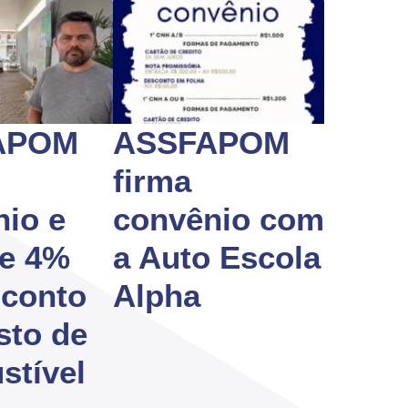
APOM
ASSFAPOM
firma
io e
convênio com
te 4%
a Auto Escola
sconto
Alpha
sto de
stível