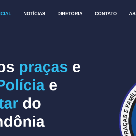
ICIAL
NOTÍCIAS
DIRETORIA
CONTATO
AS
os
praças
e
Polícia
e
tar
do
ndônia