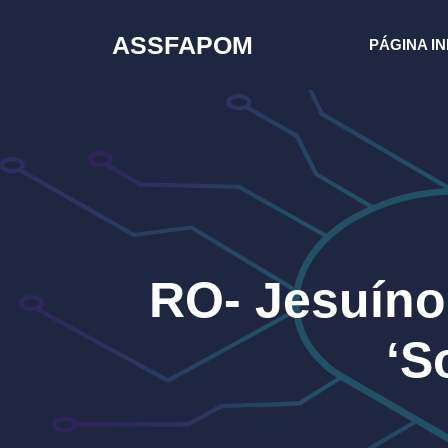
Pular
para
ASSFAPOM
PÁGINA IN
o
conteúdo
RO- Jesuíno
‘S