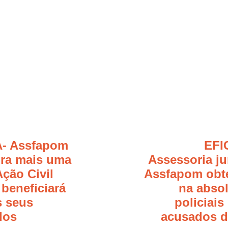
- Assfapom
EFI
ra mais uma
Assessoria ju
Ação Civil
Assfapom obte
 beneficiará
na absol
s seus
policiais
dos
acusados d