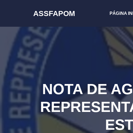
Pular
para
ASSFAPOM
PÁGINA IN
o
conteúdo
NOTA DE A
REPRESENTA
ES