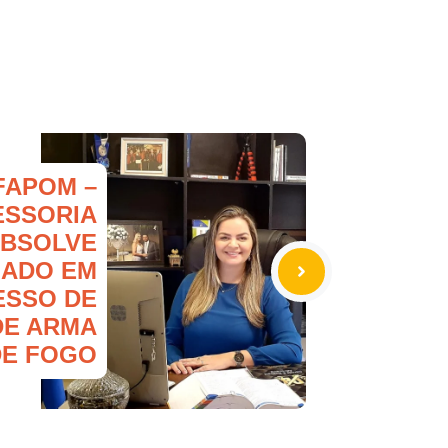
FAPOM –
ESSORIA
ABSOLVE
IADO EM
ESSO DE
DE ARMA
DE FOGO