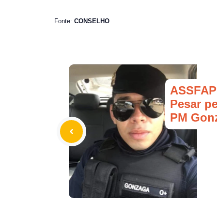
Fonte:
CONSELHO
ASSFAP
Pesar p
PM Gon