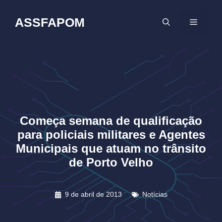
Pular
para
ASSFAPOM
MENU
o
conteúdo
Começa semana de qualificação
para policiais militares e Agentes
Municipais que atuam no trânsito
de Porto Velho
9 de abril de 2013
Notícias