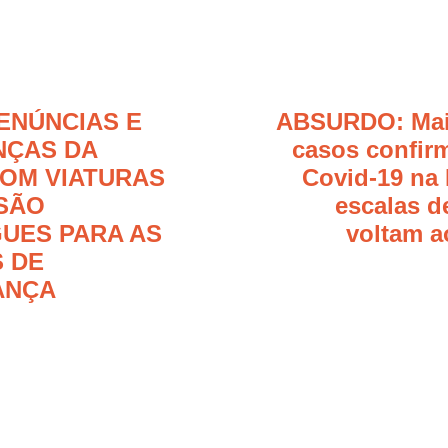
ENÚNCIAS E
ABSURDO: Mai
ÇAS DA
casos confir
OM VIATURAS
Covid-19 na
SÃO
escalas d
UES PARA AS
voltam a
 DE
ANÇA