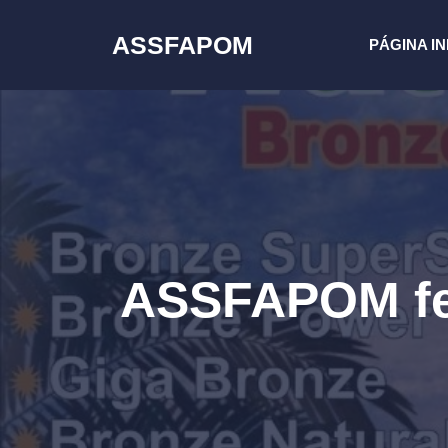
Pular
para
ASSFAPOM
PÁGINA IN
o
conteúdo
ASSFAPOM fec