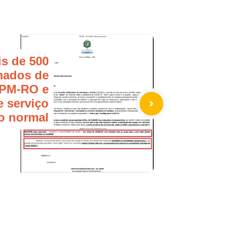
s de 500
mados de
 PM-RO e
e serviço
o normal