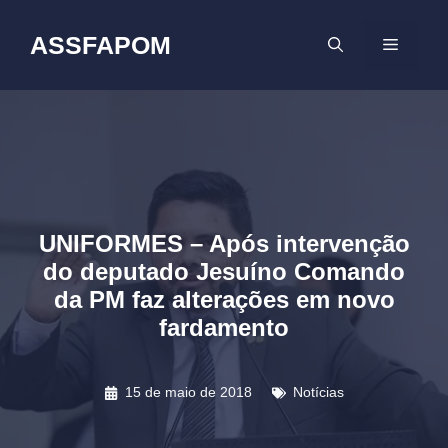
Pular
para
ASSFAPOM
MENU
o
conteúdo
UNIFORMES – Após intervenção
do deputado Jesuíno Comando
da PM faz alterações em novo
fardamento
15 de maio de 2018
Notícias