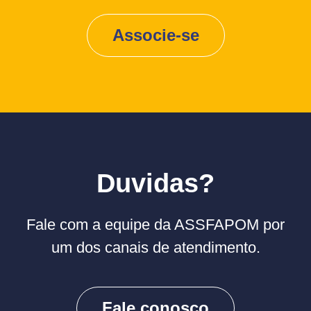
Associe-se
Duvidas?
Fale com a equipe da ASSFAPOM por
um dos canais de atendimento.
Fale conosco