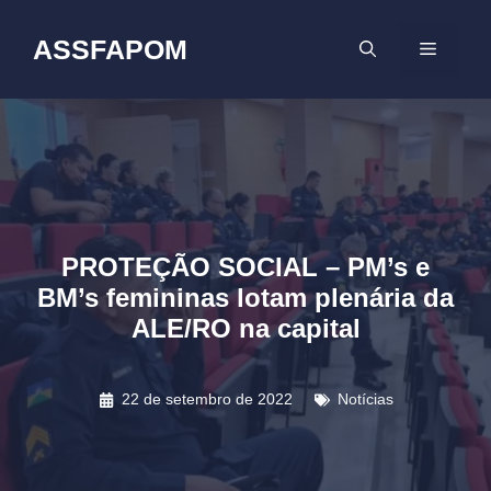
Pular
para
ASSFAPOM
MENU
o
conteúdo
PROTEÇÃO SOCIAL – PM’s e
BM’s femininas lotam plenária da
ALE/RO na capital
22 de setembro de 2022
Notícias