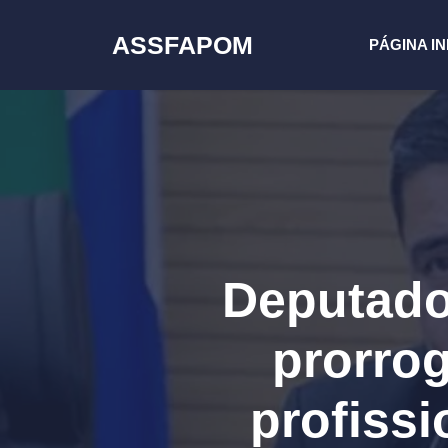
Pular
para
ASSFAPOM
PÁGINA IN
o
conteúdo
Deputado
prorrog
profiss