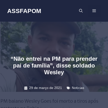
Pular
para
ASSFAPOM
MENU
o
conteúdo
“Não entrei na PM para prender
pai de família”, disse soldado
Wesley
29 de março de 2021
Notícias