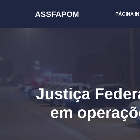
Pular
para
ASSFAPOM
PÁGINA IN
o
conteúdo
Justiça Feder
em operaçõe