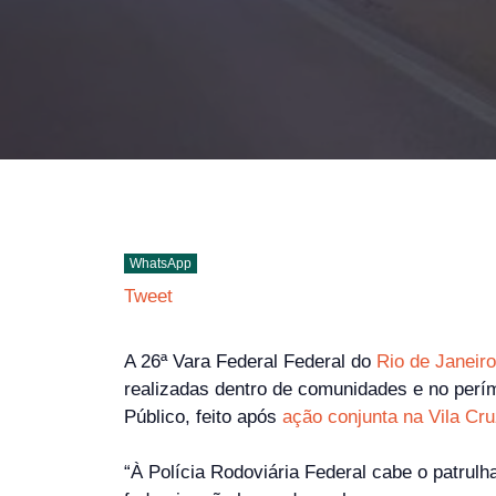
WhatsApp
Tweet
A 26ª Vara Federal Federal do
Rio de Janeiro
realizadas dentro de comunidades e no períme
Público, feito após
ação conjunta na Vila Cru
“À Polícia Rodoviária Federal cabe o patrulh