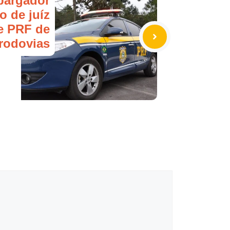
argador
o de juíz
e PRF de
 rodovias