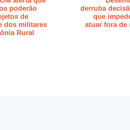
M alerta que
Desemb
os poderão
derruba decisã
ojetos de
que imped
e dos militares
atuar fora de
ônia Rural