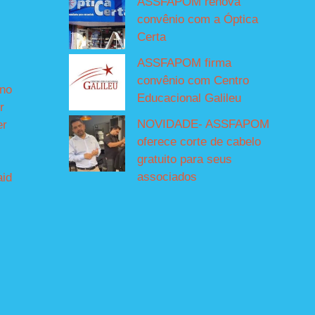
ASSFAPOM renova
convênio com a Óptica
Certa
ASSFAPOM firma
convênio com Centro
íno
Educacional Galileu
r
NOVIDADE- ASSFAPOM
er
oferece corte de cabelo
gratuito para seus
associados
aid