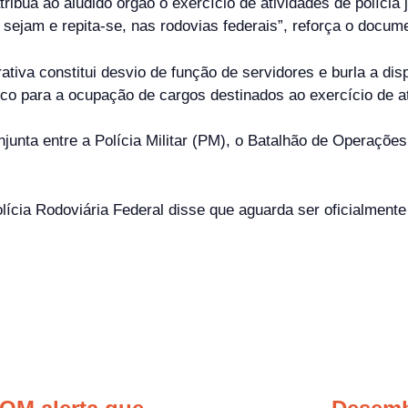
bua ao aludido órgão o exercício de atividades de polícia ju
 sejam e repita-se, nas rodovias federais”, reforça o docum
rativa constitui desvio de função de servidores e burla a di
co para a ocupação de cargos destinados ao exercício de ati
junta entre a Polícia Militar (PM), o Batalhão de Operaçõe
ícia Rodoviária Federal disse que aguarda ser oficialmente 