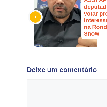
ASSFAPO
deputad
votar pr
interess
na Rond
Show
Deixe um comentário
Comentário