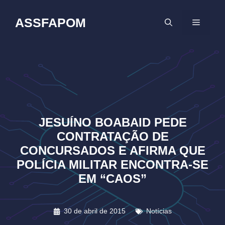
Pular
para
ASSFAPOM
MENU
o
conteúdo
JESUÍNO BOABAID PEDE
CONTRATAÇÃO DE
CONCURSADOS E AFIRMA QUE
POLÍCIA MILITAR ENCONTRA-SE
EM “CAOS”
30 de abril de 2015
Notícias