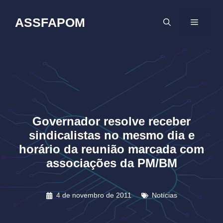
Pular
para
ASSFAPOM
MENU
o
conteúdo
Governador resolve receber
sindicalistas no mesmo dia e
horário da reunião marcada com
associações da PM/BM
4 de novembro de 2011
Notícias