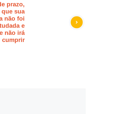
e prazo,
z que sua
a não foi
tudada e
e não irá
cumprir