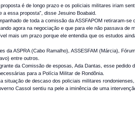
roposta é de longo prazo e os policiais militares iriam sent
e a essa proposta”, disse Jesuino Boabaid.
ompanhado de toda a comissão da ASSFAPOM retiraram-se d
ntrando agora na negociação e que para ele não passava de
ível mais um prazo porque ele entendia que os estudos aind
tes da ASPRA (Cabo Ramalho), ASSESFAM (Márcia), Fórum
o) entre outros.
egrante da Comissão de esposas, Ada Dantas, esse pedido
necessárias para a Polícia Militar de Rondônia.
a situação de descaso dos policiais militares rondonienses,
overno Cassol sentiu na pele a iminência de uma intervençã