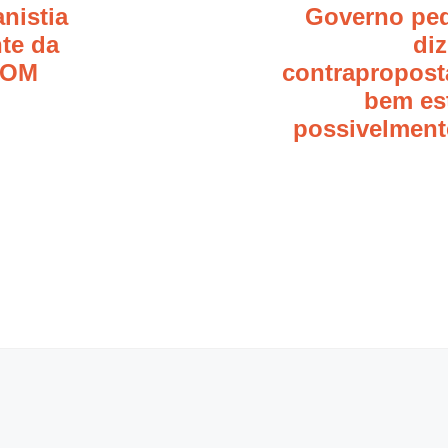
anistia
Governo ped
te da
di
POM
contrapropost
bem es
possivelment