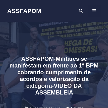
Pular
para
ASSFAPOM
MENU
o
conteúdo
ASSFAPOM-Militares se
manifestam em frente ao 1º BPM
cobrando cumprimento de
acordos e valorização da
categoria-VÍDEO DA
ASSEMBLEIA