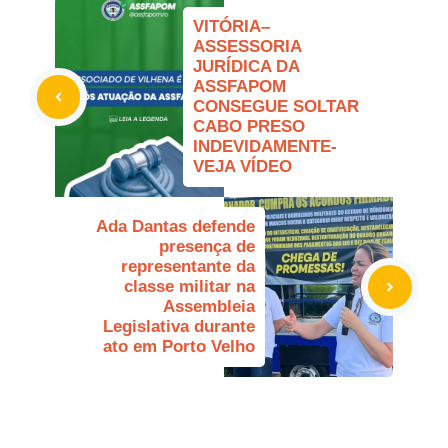
VITÓRIA–
ASSESSORIA
JURÍDICA DA
ASSFAPOM
CONSEGUE SOLTAR
CABO PRESO
INDEVIDAMENTE-
VEJA VÍDEO
Ada Dantas defende
presença de
representante da
classe militar na
Assembleia
Legislativa durante
ato em Porto Velho