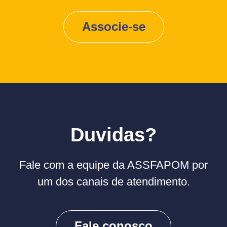
Associe-se
Duvidas?
Fale com a equipe da ASSFAPOM por
um dos canais de atendimento.
Fale conosco