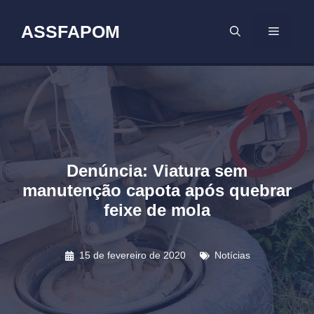
Pular
para
ASSFAPOM
MENU
o
conteúdo
Denúncia: Viatura sem
manutenção capota após quebrar
feixe de mola
15 de fevereiro de 2020
Notícias