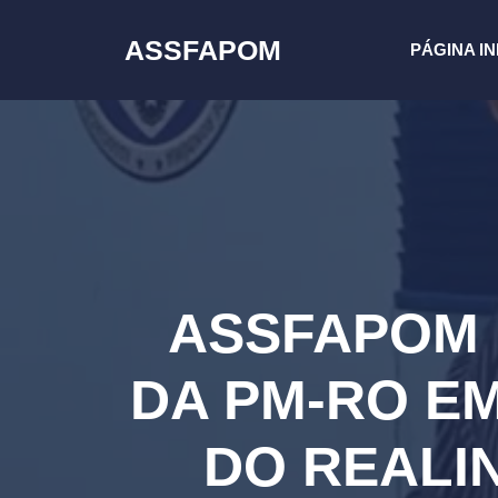
Pular
para
ASSFAPOM
PÁGINA IN
o
conteúdo
ASSFAPOM 
DA PM-RO E
DO REALI