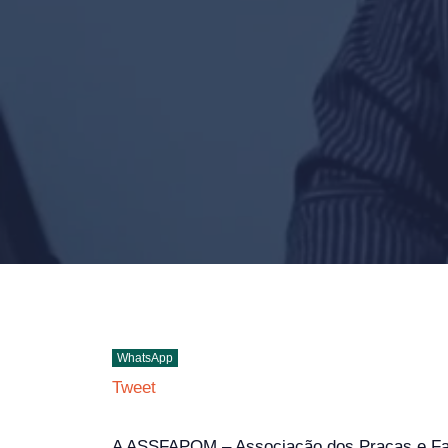
WhatsApp
Tweet
A ASSFAPOM – Associação dos Praças e Famil