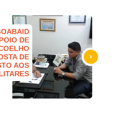
BOABAID
POIO DE
 COELHO
OSTA DE
STO AOS
LITARES