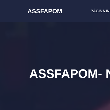
Pular
para
ASSFAPOM
PÁGINA IN
o
conteúdo
ASSFAPOM- No