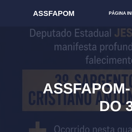
Pular
para
ASSFAPOM
PÁGINA IN
o
conteúdo
ASSFAPOM-
DO 