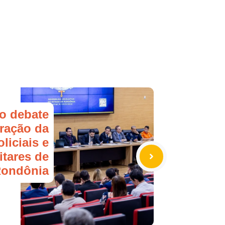
ro debate
uração da
liciais e
itares de
ondônia