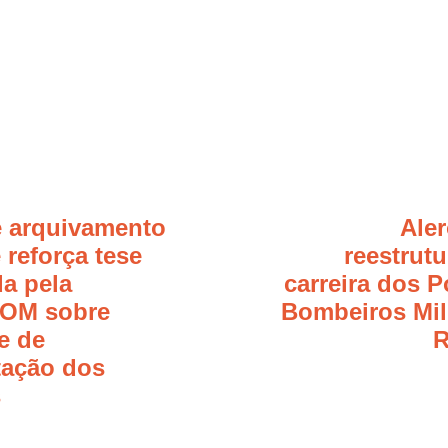
 arquivamento
Ale
 reforça tese
reestrut
a pela
carreira dos Po
OM sobre
Bombeiros Mil
e de
R
tação dos
s