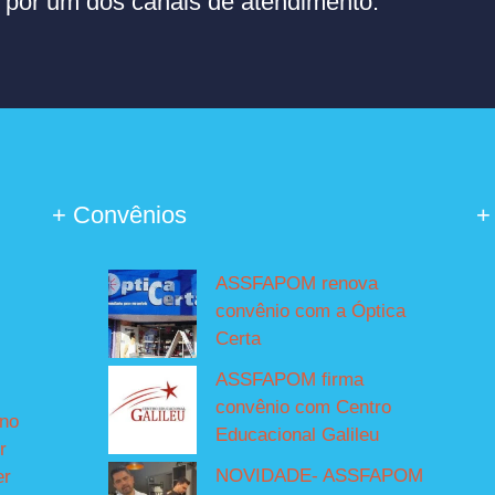
or um dos canais de atendimento.
+ Convênios
+
ASSFAPOM renova
convênio com a Óptica
Certa
ASSFAPOM firma
convênio com Centro
íno
Educacional Galileu
r
NOVIDADE- ASSFAPOM
er