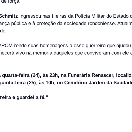
de força.
Schmitz
ingressou nas fileiras da Polícia Militar do Estad
urança pública e à proteção da sociedade rondoniense. Atua
de.
POM rende suas homenagens a esse guerreiro que ajudou a 
manecerá vivo na memória daqueles que conviveram com ele 
a quarta-feira (24), às 23h, na Funerária Renascer, loca
uinta-feira (25), às 10h, no Cemitério Jardim da Saudad
eira e guardei a fé.”