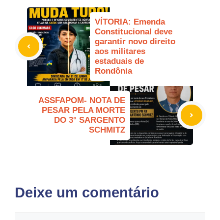
VÍTORIA: Emenda
Constitucional deve
garantir novo direito
aos militares
estaduais de
Rondônia
ASSFAPOM- NOTA DE
PESAR PELA MORTE
DO 3° SARGENTO
SCHMITZ
Deixe um comentário
Comentário