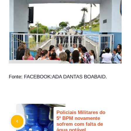
Fonte:
FACEBOOK:ADA DANTAS BOABAID.
Policiais Militares do
5º BPM novamente
sofrem com falta de
água potável