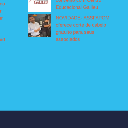
convênio com Centro
íno
Educacional Galileu
r
NOVIDADE- ASSFAPOM
er
oferece corte de cabelo
gratuito para seus
associados
aid