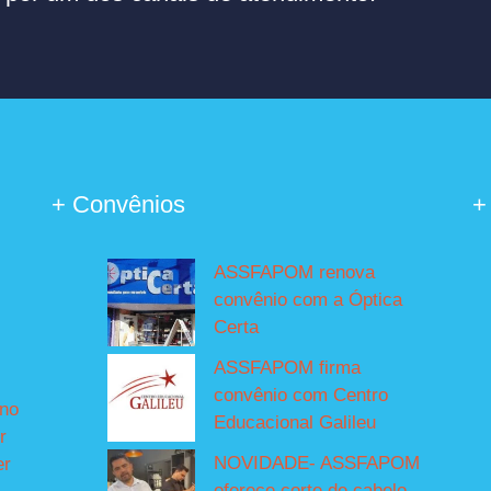
+ Convênios
+
ASSFAPOM renova
convênio com a Óptica
Certa
ASSFAPOM firma
convênio com Centro
íno
Educacional Galileu
r
NOVIDADE- ASSFAPOM
er
oferece corte de cabelo