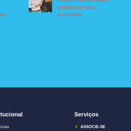
gratuito para seus
associados
aid
itucional
Serviços
ícias
ASSOCIE-SE