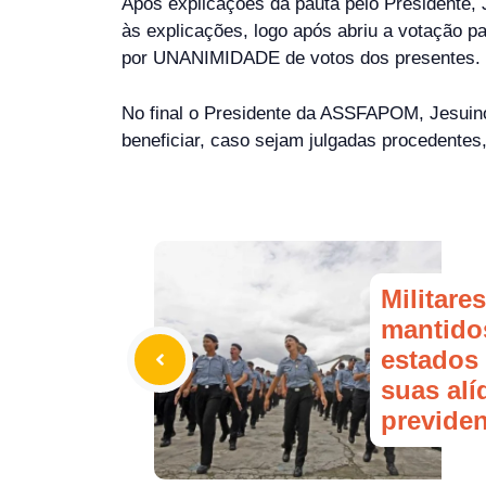
Após explicações da pauta pelo Presidente,
às explicações, logo após abriu a votação 
por UNANIMIDADE de votos dos presentes.
No final o Presidente da ASSFAPOM, Jesuino
beneficiar, caso sejam julgadas procedentes
Militare
mantido
estados 
suas alí
previden