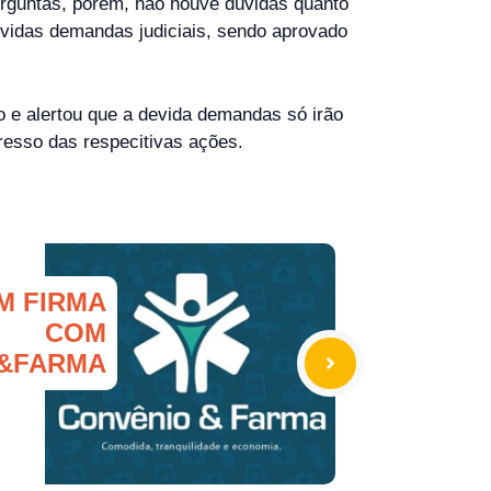
erguntas, porém, não houve dúvidas quanto
evidas demandas judiciais, sendo aprovado
 e alertou que a devida demandas só irão
resso das respecitivas ações.
M FIRMA
COM
&FARMA