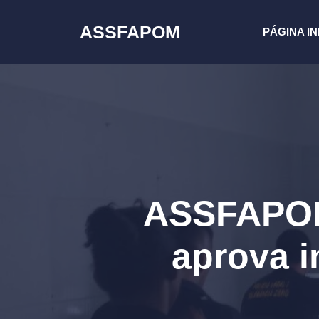
Pular
para
ASSFAPOM
PÁGINA IN
o
conteúdo
ASSFAPOM:
aprova i