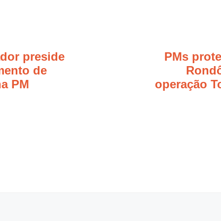
dor preside
PMs prot
mento de
Rondô
na PM
operação To