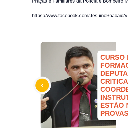
Praças e Familiares da Polícia e Bombeiro 
https://www.facebook.com/JesuinoBoabaid/
CURSO 
FORMAÇ
DEPUTA
CRITICA
COORD
INSTRU
ESTÃO 
PROVA