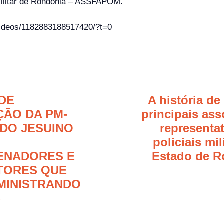
Militar de Rondônia – ASSFAPOM.
videos/1182883188517420/?t=0
DE
A história d
ÃO DA PM-
principais as
DO JESUINO
representa
policiais mil
ENADORES E
Estado de R
TORES QUE
MINISTRANDO
S