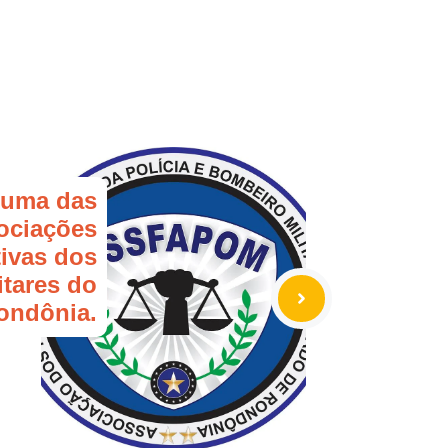
e uma das
sociações
tivas dos
itares do
ondônia.