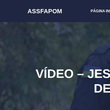
Pular
para
ASSFAPOM
PÁGINA IN
o
conteúdo
VÍDEO – JE
DE