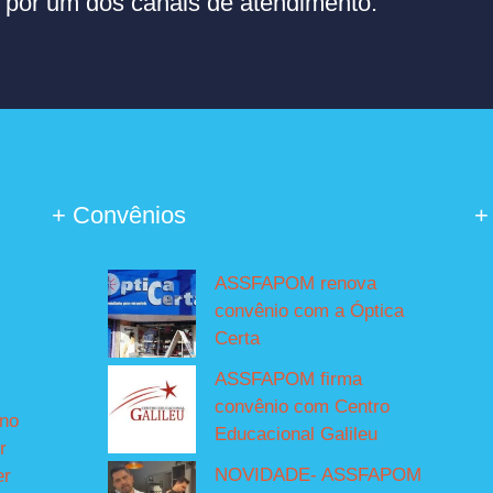
or um dos canais de atendimento.
+ Convênios
+
ASSFAPOM renova
convênio com a Óptica
Certa
ASSFAPOM firma
convênio com Centro
íno
Educacional Galileu
r
NOVIDADE- ASSFAPOM
er