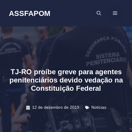
Pular
para
ASSFAPOM
MENU
o
conteúdo
TJ-RO proíbe greve para agentes
penitenciários devido vedação na
Constituição Federal
12 de dezembro de 2019
Notícias