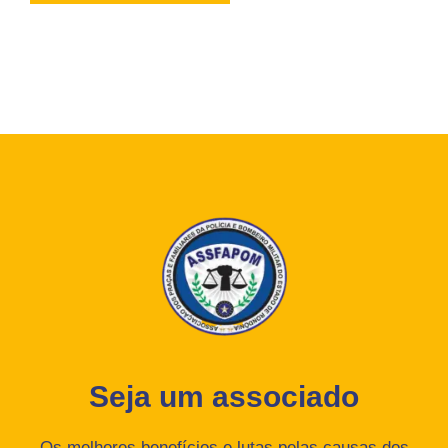
Seja um associado
Os melhores benefícios e lutas pelas causas dos