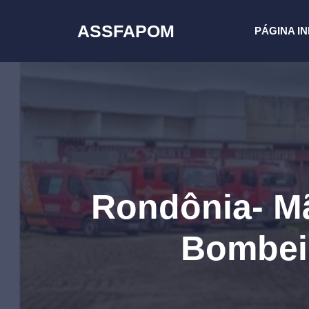
Pular
para
ASSFAPOM
PÁGINA IN
o
conteúdo
Rondônia- Mã
Bombei