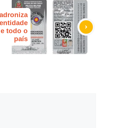
padroniza
dentidade
e todo o
país