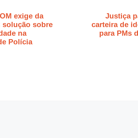
OM exige da
Justiça 
solução sobre
carteira de i
edade na
para PMs d
de Polícia