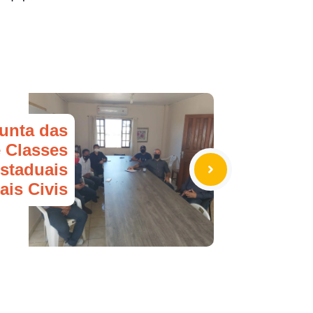
unta das
 Classes
Estaduais
iais Civis