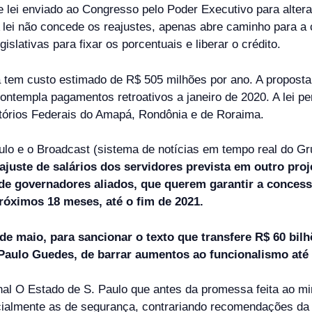
 lei enviado ao Congresso pelo Poder Executivo para altera
 A lei não concede os reajustes, apenas abre caminho para a 
islativas para fixar os porcentuais e liberar o crédito.
tem custo estimado de R$ 505 milhões por ano. A proposta 
ntempla pagamentos retroativos a janeiro de 2020. A lei per
ritórios Federais do Amapá, Rondônia e de Roraima.
lo e o Broadcast (sistema de notícias em tempo real do G
eajuste de salários dos servidores prevista em outro pro
e governadores aliados, que querem garantir a concessã
próximos 18 meses, até o fim de 2021.
 de maio, para sancionar o texto que transfere R$ 60 bil
Paulo Guedes, de barrar aumentos ao funcionalismo até 
nal O Estado de S. Paulo que antes da promessa feita ao min
ecialmente as de segurança, contrariando recomendações da