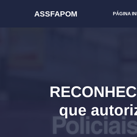
Pular
para
ASSFAPOM
PÁGINA IN
o
conteúdo
RECONHECIM
que autori