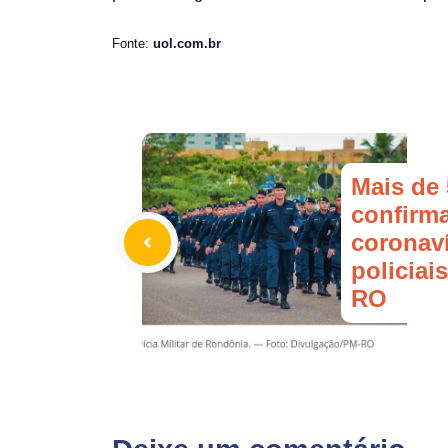
Fonte:
uol.com.br
Mais de
confirm
coronaví
policiais
RO