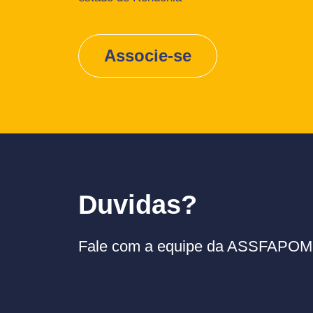
Associe-se
Duvidas?
Fale com a equipe da ASSFAPOM p