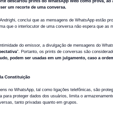
rte descartou prints do WhatsApp Web como prova, ao 
r ser um recorte de uma conversa.
 Andrighi, conclui que as mensagens de WhatsApp estão pro
irma que o interlocutor de uma conversa não espera que as
e intimidade do emissor, a divulgação de mensagens do What
pectativa
”. Portanto, os prints de conversas são considerad
udo, podem ser usadas em um julgamento, caso a ordem
la Constituição
gens no WhatsApp, tal como ligações telefônicas, são prote
eita para proteger dados dos usuários, limita o armazename
nversas, tanto privadas quanto em grupos.