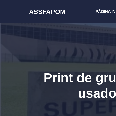
Pular
para
ASSFAPOM
PÁGINA IN
o
conteúdo
Print de g
usado