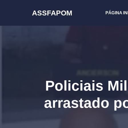
Pular
para
ASSFAPOM
PÁGINA IN
o
conteúdo
Policiais M
arrastado p