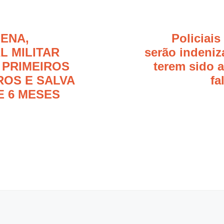
HENA,
Policiais
L MILITAR
serão indeniz
 PRIMEIROS
terem sido 
OS E SALVA
fa
E 6 MESES