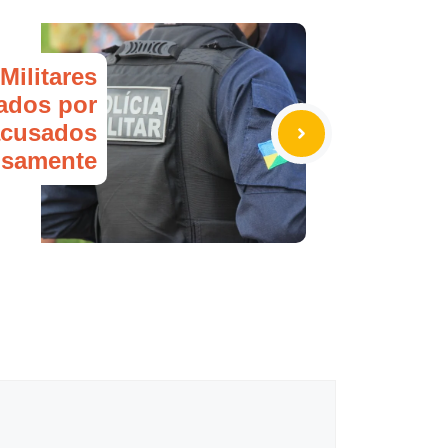
 Militares
ados por
acusados
lsamente