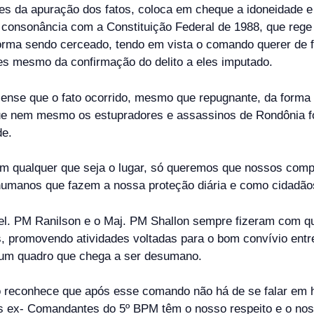
s da apuração dos fatos, coloca em cheque a idoneidade e 
consonância com a Constituição Federal de 1988, que rege n
forma sendo cerceado, tendo em vista o comando querer de f
es mesmo da confirmação do delito a eles imputado.
iense que o fato ocorrido, mesmo que repugnante, da forma 
 que nem mesmo os estupradores e assassinos de Rondônia 
de.
 qualquer que seja o lugar, só queremos que nossos compa
 humanos que fazem a nossa proteção diária e como cidadão
l. PM Ranilson e o Maj. PM Shallon sempre fizeram com qu
s, promovendo atividades voltadas para o bom convívio ent
m um quadro que chega a ser desumano.
econhece que após esse comando não há de se falar em hum
s ex- Comandantes do 5º BPM têm o nosso respeito e o nosso