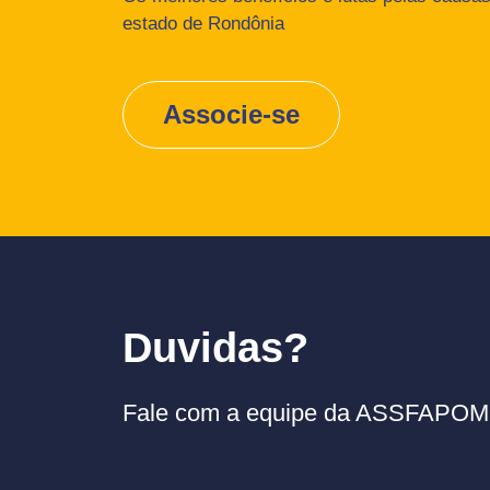
estado de Rondônia
Associe-se
Duvidas?
Fale com a equipe da ASSFAPOM p