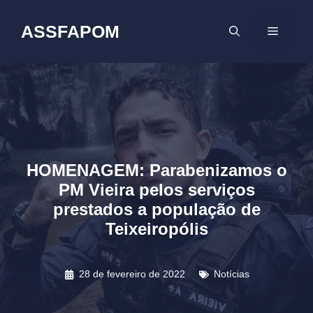
Pular
para
ASSFAPOM
MENU
o
conteúdo
HOMENAGEM: Parabenizamos o
PM Vieira pelos serviços
prestados a população de
Teixeiropólis
28 de fevereiro de 2022
Notícias