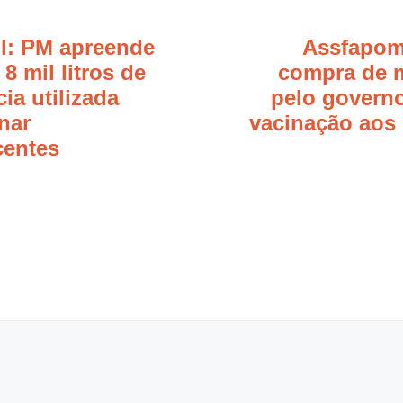
l: PM apreende
Assfapom
 8 mil litros de
compra de 
ia utilizada
pelo governo
inar
vacinação aos 
centes