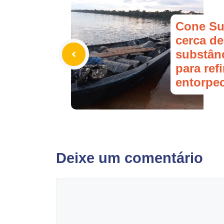
Cone Su
cerca de
substânc
para ref
entorpe
Deixe um comentário
Comentário