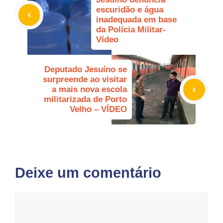
escuridão e água
inadequada em base
da Polícia Militar-
Vídeo
Deputado Jesuíno se
surpreende ao visitar
a mais nova escola
militarizada de Porto
Velho – VÍDEO
Deixe um comentário
Comentário