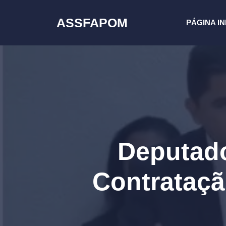
Pular
para
ASSFAPOM
PÁGINA IN
o
conteúdo
Deputado
Contrataçã