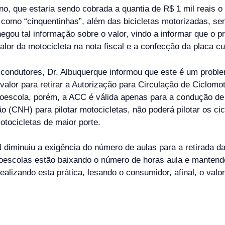
, que estaria sendo cobrada a quantia de R$ 1 mil reais o
s como “cinquentinhas”, além das bicicletas motorizadas, 
 negou tal informação sobre o valor, vindo a informar que o
lor da motocicleta na nota fiscal e a confecção da placa cu
os condutores, Dr. Albuquerque informou que este é um pro
 valor para retirar a Autorização para Circulação de Ciclom
utoescola, porém, a ACC é válida apenas para a condução de
ção (CNH) para pilotar motocicletas, não poderá pilotar os
ocicletas de maior porte.
diminuiu a exigência do número de aulas para a retirada da
escolas estão baixando o número de horas aula e mantendo 
alizando esta prática, lesando o consumidor, afinal, o valor