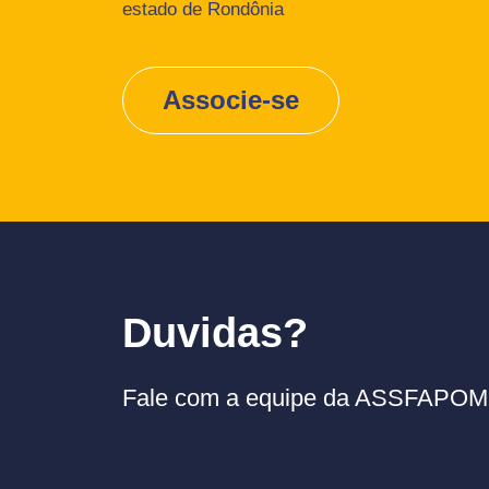
estado de Rondônia
Associe-se
Duvidas?
Fale com a equipe da ASSFAPOM p