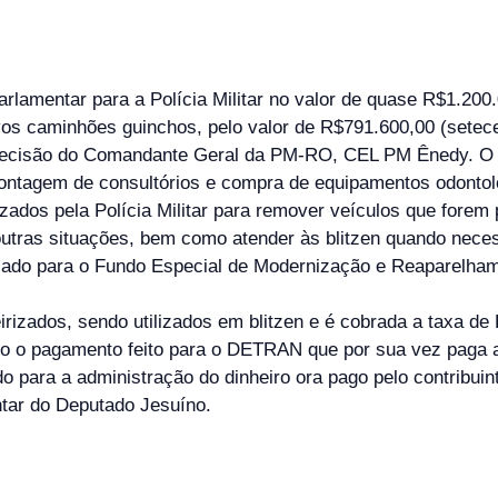
rlamentar para a Polícia Militar no valor de quase R$1.200
os caminhões guinchos, pelo valor de R$791.600,00 (setece
s decisão do Comandante Geral da PM-RO, CEL PM Ênedy. O 
montagem de consultórios e compra de equipamentos odontoló
lizados pela Polícia Militar para remover veículos que for
e outras situações, bem como atender às blitzen quando neces
sado para o Fundo Especial de Modernização e Reaparelhame
izados, sendo utilizados em blitzen e é cobrada a taxa de 
do o pagamento feito para o DETRAN que por sua vez paga a
o para a administração do dinheiro ora pago pelo contribuin
tar do Deputado Jesuíno.