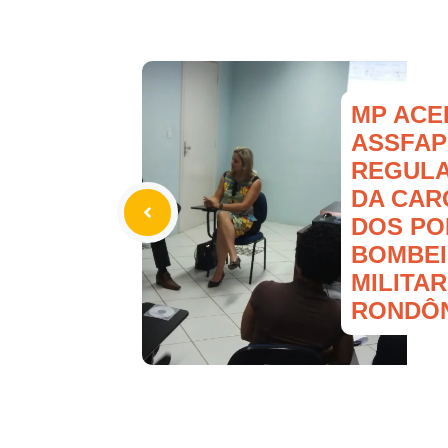
MP ACE
ASSFAP
REGUL
DA CAR
DOS POL
BOMBE
MILITA
RONDÔ