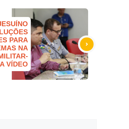
JESUÍNO
OLUÇÕES
ES PARA
MAS NA
MILITAR-
A VÍDEO