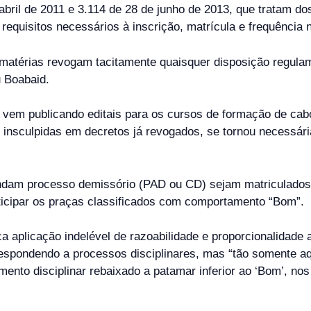
 abril de 2011 e 3.114 de 28 de junho de 2013, que tratam 
quisitos necessários à inscrição, matrícula e frequência 
 matérias revogam tacitamente quaisquer disposição regula
u Boabaid.
 vem publicando editais para os cursos de formação de cabo
s insculpidas em decretos já revogados, se tornou necessár
ondam processo demissório (PAD ou CD) sejam matriculados
rticipar os praças classificados com comportamento “Bom”.
a aplicação indelével de razoabilidade e proporcionalidade a
 respondendo a processos disciplinares, mas “tão somente a
ento disciplinar rebaixado a patamar inferior ao ‘Bom’, nos