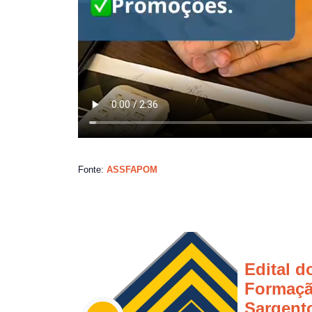
Fonte:
ASSFAPOM
Edital d
Formaçã
Sargent