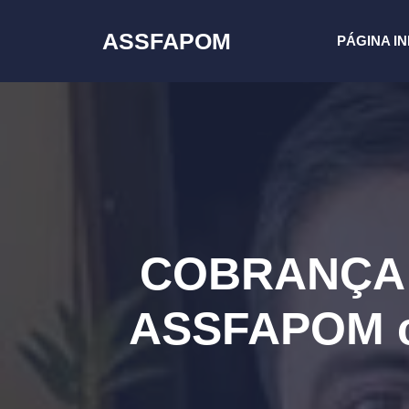
Pular
para
ASSFAPOM
PÁGINA IN
o
conteúdo
COBRANÇA 
ASSFAPOM c