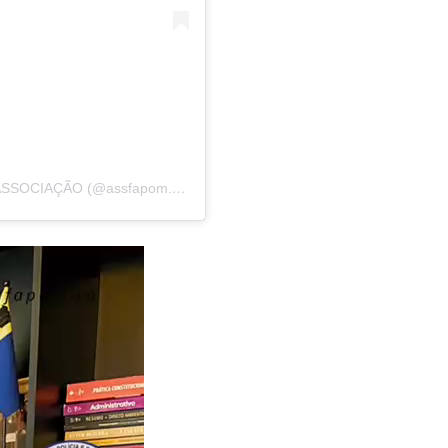
Uma publicação compartilhada por ASSFAPOM | ASSOCIAÇÃO (@assfapom.ro)