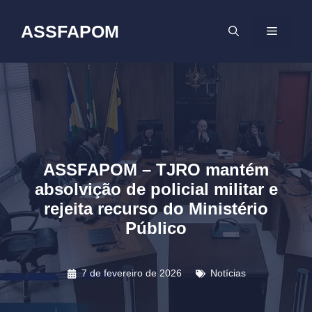
Pular
para
ASSFAPOM
MENU
o
conteúdo
ASSFAPOM – TJRO mantém
absolvição de policial militar e
rejeita recurso do Ministério
Público
7 de fevereiro de 2026
Notícias