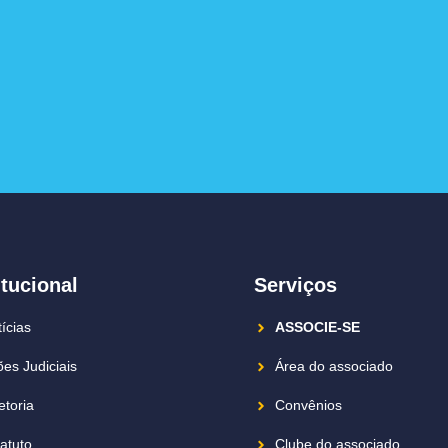
itucional
Serviços
ícias
ASSOCIE-SE
es Judiciais
Área do associado
etoria
Convênios
atuto
Clube do associado