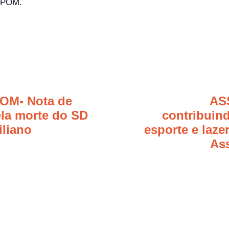
FAPOM.
OM- Nota de
AS
ela morte do SD
contribuin
iliano
esporte e laze
As