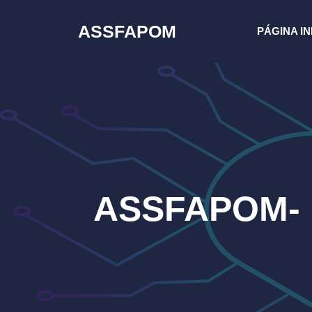
Pular
para
ASSFAPOM
PÁGINA IN
o
conteúdo
ASSFAPOM- N