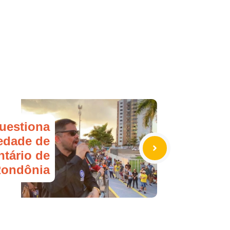
uestiona
iedade de
ntário de
Rondônia