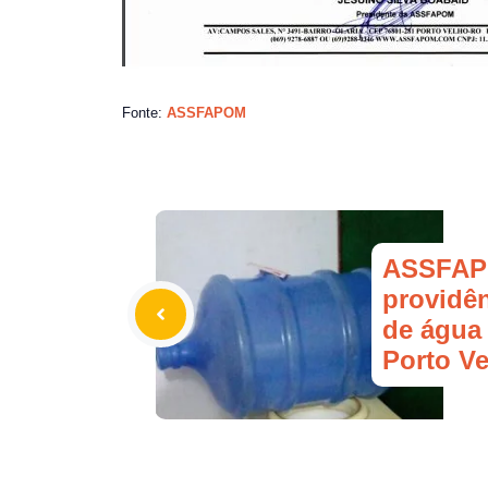
Fonte:
ASSFAPOM
ASSFAP
providên
de água
Porto V