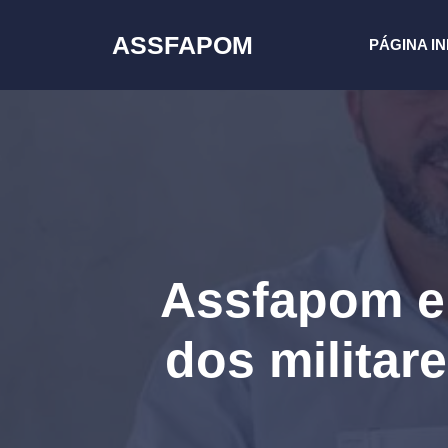
Pular
para
ASSFAPOM
PÁGINA IN
o
conteúdo
Assfapom en
dos militar