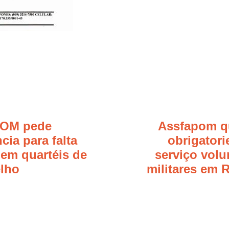
OM pede
Assfapom q
cia para falta
obrigator
 em quartéis de
serviço volu
elho
militares em 