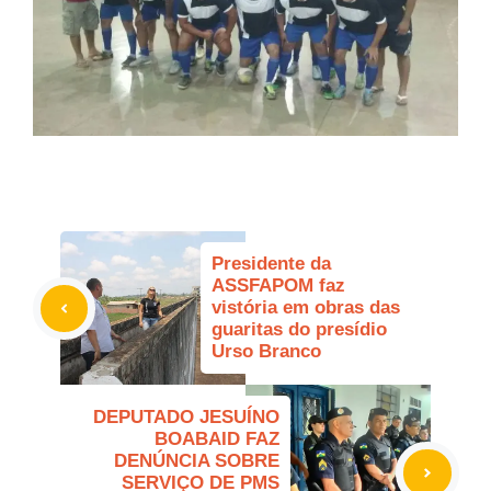
Presidente da
ASSFAPOM faz
vistória em obras das
guaritas do presídio
Urso Branco
DEPUTADO JESUÍNO
BOABAID FAZ
DENÚNCIA SOBRE
SERVIÇO DE PMS