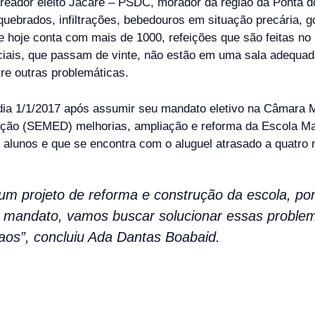
dor eleito Jacare – PSDC, morador da região da Ponta do 
quebrados, infiltrações, bebedouros em situação precária, g
e hoje conta com mais de 1000, refeições que são feitas n
eciais, que passam de vinte, não estão em uma sala adequa
re outras problemáticas.
ia 1/1/2017 após assumir seu mandato eletivo na Câmara Mu
cação (SEMED) melhorias, ampliação e reforma da Escola Ma
 alunos e que se encontra com o aluguel atrasado a quatro
um projeto de reforma e construção da escola, por
 mandato, vamos buscar solucionar essas problem
caos”, concluiu Ada Dantas Boabaid.