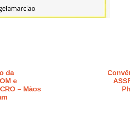
o da
Convên
OM e
ASS
ACRO – Mãos
Ph
tam