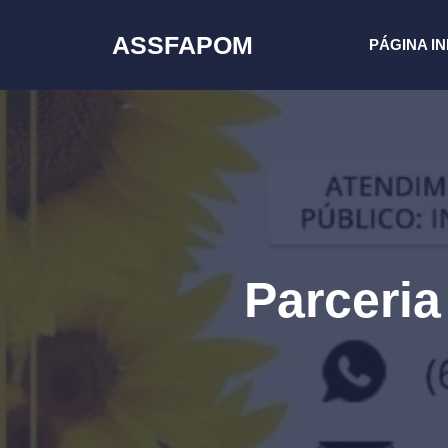
Pular
para
ASSFAPOM
PÁGINA IN
o
conteúdo
Parceri