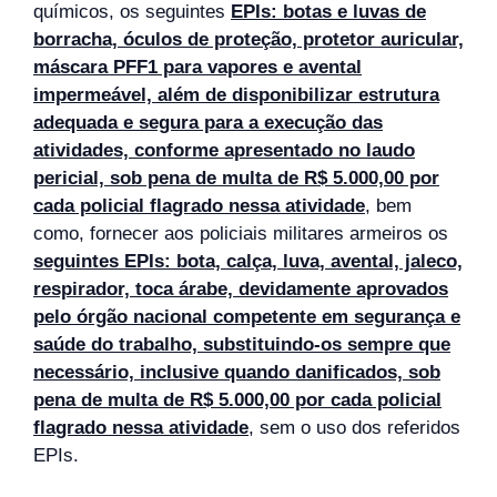
químicos, os seguintes
EPIs: botas e luvas de
borracha, óculos de proteção, protetor auricular,
máscara PFF1 para vapores e avental
impermeável, além de disponibilizar estrutura
adequada e segura para a execução das
atividades, conforme apresentado no laudo
pericial, sob pena de multa de R$ 5.000,00 por
cada policial flagrado nessa atividade
, bem
como, fornecer aos policiais militares armeiros os
seguintes EPIs: bota, calça, luva, avental, jaleco,
respirador, toca árabe, devidamente aprovados
pelo órgão nacional competente em segurança e
saúde do trabalho, substituindo-os sempre que
necessário, inclusive quando danificados, sob
pena de multa de R$ 5.000,00 por cada policial
flagrado nessa atividade
, sem o uso dos referidos
EPIs.