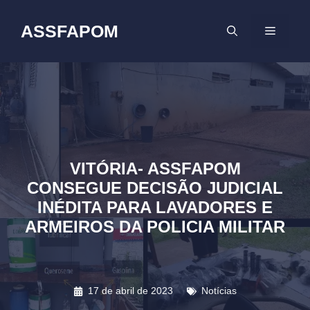
Pular
para
ASSFAPOM
MENU
o
conteúdo
VITÓRIA- ASSFAPOM
CONSEGUE DECISÃO JUDICIAL
INÉDITA PARA LAVADORES E
ARMEIROS DA POLICIA MILITAR
17 de abril de 2023
Notícias