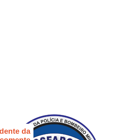
dente da
comente